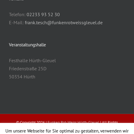
Telefon:
02233 93 52 30
E-Mail:
frank.tesch@funkenrotweissgleuel.de
Veranstaltungshalle
Festhalle Hürth-Gleuel
Friedenstraße 25D
50354 Hürth
© Copyright
2026 |
Funken Rot-Weiss Hürth-Gleuel
| All Rights
Reserved | Designed by
Mazza Design
Um unsere Webseite für Sie optimal zu gestalten, verwenden wir