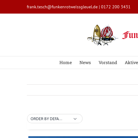
Zum
frank.tesch@funkenrotweissgleuel.de
|
0172 200 3431
Inhalt
springen
Home
News
Vorstand
Aktive
ORDER BY DEFAULT