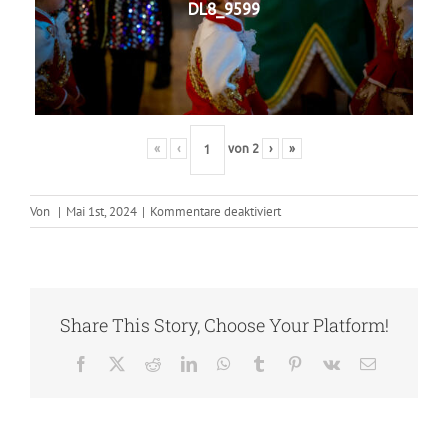
DL8_9599
«
‹
von
2
›
»
für
Von
|
Mai 1st, 2024
|
Kommentare deaktiviert
2024-
Jubeljeck
Share This Story, Choose Your Platform!
Facebook
X
Reddit
LinkedIn
WhatsApp
Tumblr
Pinterest
Vk
E-
Mail