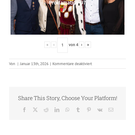
Proklamation-97
«
‹
von
4
›
»
für
Von
|
Januar 13th, 2026
|
Kommentare deaktiviert
2025-
11
Proklamation
Share This Story, Choose Your Platform!
Facebook
X
Reddit
LinkedIn
WhatsApp
Tumblr
Pinterest
Vk
E-
Mail