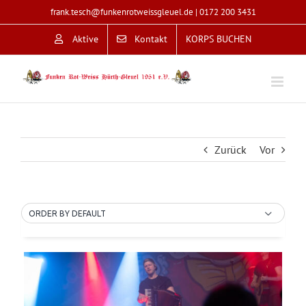
Zum
frank.tesch@funkenrotweissgleuel.de
|
0172 200 3431
Inhalt
Aktive
Kontakt
KORPS BUCHEN
springen
Zurück
Vor
ORDER BY DEFAULT