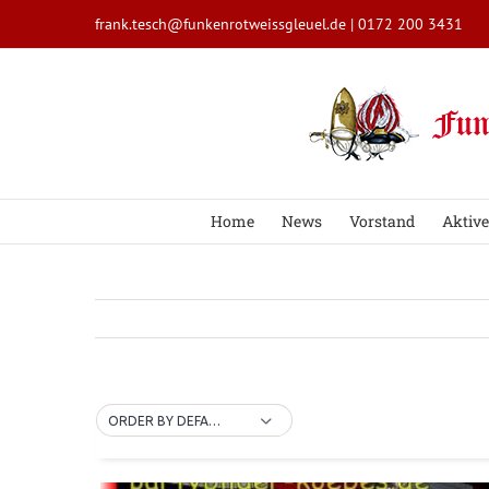
Zum
frank.tesch@funkenrotweissgleuel.de
|
0172 200 3431
Inhalt
springen
Home
News
Vorstand
Aktive
ORDER BY DEFAULT