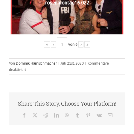
rosenmontag16 022
«
‹
von
6
›
»
Von
Dominik Harnischmacher
|
Juli 21st, 2020
|
Kommentare
für
deaktiviert
2016
–
Rosenmontag
Share This Story, Choose Your Platform!
Facebook
X
Reddit
LinkedIn
WhatsApp
Tumblr
Pinterest
Vk
E-
Mail