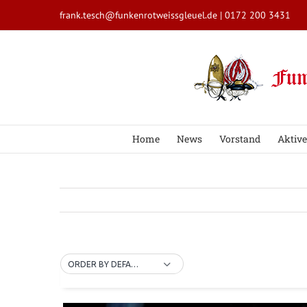
Zum
frank.tesch@funkenrotweissgleuel.de
|
0172 200 3431
Inhalt
springen
Home
News
Vorstand
Aktive
ORDER BY DEFAULT