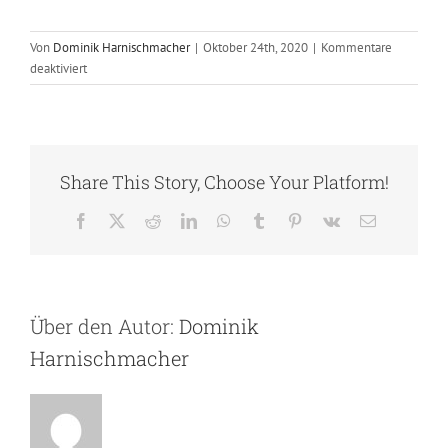
Von
Dominik Harnischmacher
|
Oktober 24th, 2020
|
Kommentare
für
deaktiviert
FRW
Share This Story, Choose Your Platform!
Facebook
X
Reddit
LinkedIn
WhatsApp
Tumblr
Pinterest
Vk
E-
Mail
Über den Autor:
Dominik
Harnischmacher