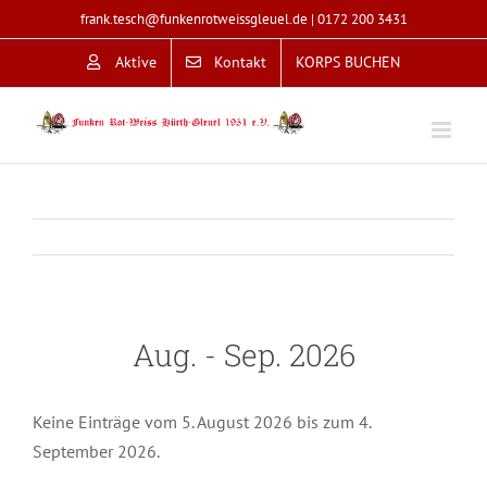
Zum
frank.tesch@funkenrotweissgleuel.de
|
0172 200 3431
Inhalt
Aktive
Kontakt
KORPS BUCHEN
springen
Aug. - Sep. 2026
Keine Einträge vom 5. August 2026 bis zum 4.
September 2026.