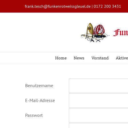
Zum
frank.tesch@funkenrotweissgleuel.de
|
0172 200 3431
Inhalt
springen
Home
News
Vorstand
Aktive
Benutzername
E-Mail-Adresse
Passwort