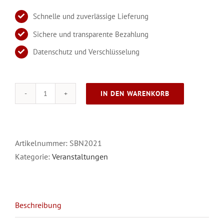
Schnelle und zuverlässige Lieferung
Sichere und transparente Bezahlung
Datenschutz und Verschlüsselung
IN DEN WARENKORB
Spetzebötzje
Naach
2021
Menge
Artikelnummer:
SBN2021
Kategorie:
Veranstaltungen
Beschreibung