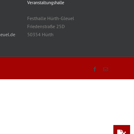
Veranstaltungshalle
Festhalle Hürth-Gleuel
Friedenstraße 25D
euel.de
50354 Hürth
Facebook
E-
Mail