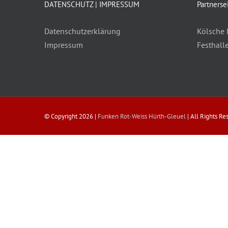
DATENSCHUTZ | IMPRESSUM
Partnerse
Datenschutzerklärung
Kölsche 
Impressum
Festhall
© Copyright
2026 |
Funken Rot-Weiss Hürth-Gleuel
| All Rights R