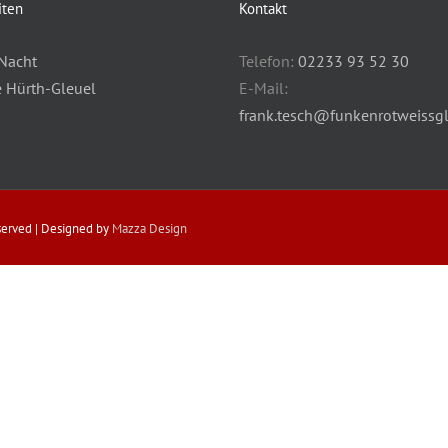
iten
Kontakt
Nacht
Telefon:
02233 93 52 30
e Hürth-Gleuel
E-Mail:
frank.tesch@funkenrotweissgl
eserved | Designed by
Mazza Design