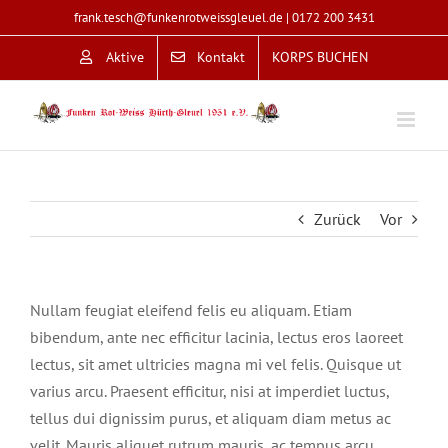
Zum
frank.tesch@funkenrotweissgleuel.de
|
0172 200 3431
Inhalt
Aktive
Kontakt
KORPS BUCHEN
springen
Zurück
Vor
Nullam feugiat eleifend felis eu aliquam. Etiam
bibendum, ante nec efficitur lacinia, lectus eros laoreet
lectus, sit amet ultricies magna mi vel felis. Quisque ut
varius arcu. Praesent efficitur, nisi at imperdiet luctus,
tellus dui dignissim purus, et aliquam diam metus ac
velit. Mauris aliquet rutrum mauris, ac tempus arcu