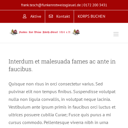
Zum
frank.tesch@funkenrotweissgleuel.de
|
0172 200 3431
Inhalt
Aktive
Kontakt
KORPS BUCHEN
springen
Interdum et malesuada fames ac ante in
faucibus.
Quisque non risus in orci consectetur varius. Sed
pulvinar elit non tempus finibus. Suspendisse volutpat
nulla non ligula convallis, in volutpat neque lacinia.
Vestibulum ante ipsum primis in faucibus orci luctus et
ultrices posuere cubilia Curae; Fusce quis purus a mi
cursus commodo. Pellentesque viverra nibh in urna